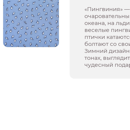
«Пингвиния» — 
очаровательны
океана, на льд
веселые пингв
птички катаютс
болтают со сво
Зимний дизайн
тонах, выгляди
чудесный подар